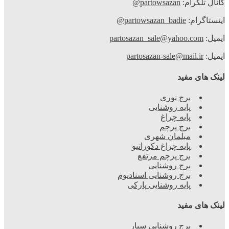
کانال تلگرام:
partowsazan@
اینستاگرام:
partowsazan_badie@
ایمیل:
partosazan_sale@yahoo.com
ایمیل:
partosazan-sale@mail.ir
لینک های مفید
برج نوری
پایه روشنایی
پایه چراغ
برج پرچم
مبلمان شهری
پایه چراغ دکوراتیو
برج پرچم مرتفع
برج روشنایی
برج روشنایی استادیوم
پایه روشنایی پارکی
لینک های مفید
برج روشنایی سیار