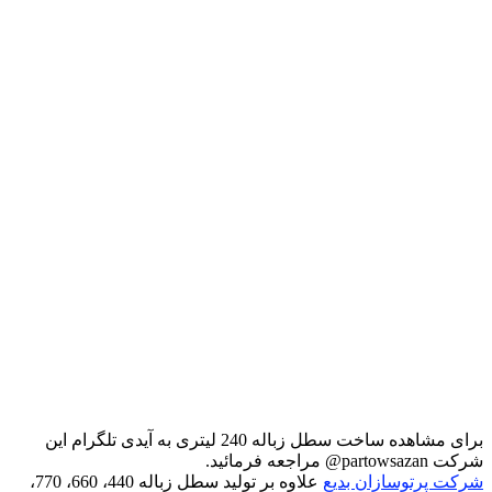
برای مشاهده ساخت سطل زباله 240 لیتری به آیدی تلگرام این
شرکت partowsazan@ مراجعه فرمائید.
شرکت پرتوسازان بدیع
علاوه بر تولید سطل زباله 440، 660، 770،