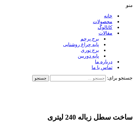
منو
خانه
محصولات
کاتالوگ
مقالات
برج پرچم
پایه چراغ روشنایی
برج نوری
پایه دوربین
درباره ما
تماس با ما
جستجو برای:
ساخت سطل زباله 240 لیتری