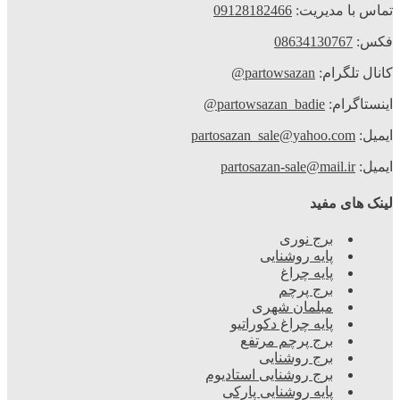
تماس با مدیریت:
09128182466
فکس:
08634130767
کانال تلگرام:
partowsazan@
اینستاگرام:
partowsazan_badie@
ایمیل:
partosazan_sale@yahoo.com
ایمیل:
partosazan-sale@mail.ir
لینک های مفید
برج نوری
پایه روشنایی
پایه چراغ
برج پرچم
مبلمان شهری
پایه چراغ دکوراتیو
برج پرچم مرتفع
برج روشنایی
برج روشنایی استادیوم
پایه روشنایی پارکی