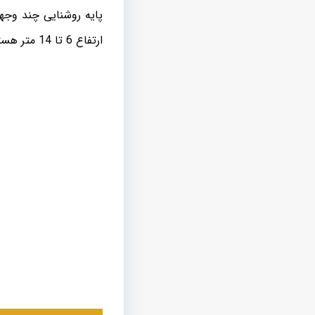
پایه روشنایی چند وجه
ارتفاع 6 تا 14 متر هستند یک طرفه و دو طرفه بوده و نصب سریع آن ها با فونداسیون انجام می شود.