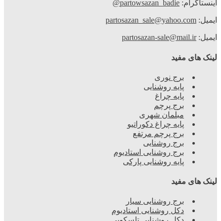
اینستاگرام:
partowsazan_badie@
ایمیل:
partosazan_sale@yahoo.com
ایمیل:
partosazan-sale@mail.ir
لینک های مفید
برج نوری
پایه روشنایی
پایه چراغ
برج پرچم
مبلمان شهری
پایه چراغ دکوراتیو
برج پرچم مرتفع
برج روشنایی
برج روشنایی استادیوم
پایه روشنایی پارکی
لینک های مفید
برج روشنایی سیار
دکل روشنایی استادیوم
دکل روشنایی تلسکوپی