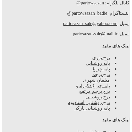
کانال تلگرام:
partowsazan@
اینستاگرام:
partowsazan_badie@
ایمیل:
partosazan_sale@yahoo.com
ایمیل:
partosazan-sale@mail.ir
لینک های مفید
برج نوری
پایه روشنایی
پایه چراغ
برج پرچم
مبلمان شهری
پایه چراغ دکوراتیو
برج پرچم مرتفع
برج روشنایی
برج روشنایی استادیوم
پایه روشنایی پارکی
لینک های مفید
برج روشنایی سیار