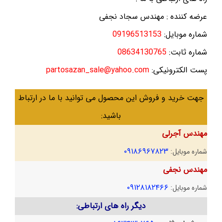
عرضه کننده : مهندس سجاد نجفی
شماره موبایل:
09196513153
شماره ثابت:
08634130765
پست الکترونیکی:
partosazan_sale@yahoo.com
جهت خرید و فروش این محصول می توانید با ما در ارتباط
باشید:
مهندس آجرلی
۰۹۱۸۶۹۶۷۸۲۳
شماره موبایل:
مهندس نجفی
۰۹۱۲۸۱۸۲۴۶۶
شماره موبایل:
دیگر راه های ارتباطی: