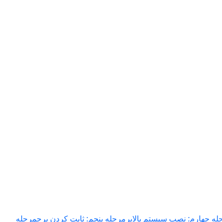
له چهارم: نصب سیستم بالابر
مرحله پنجم: ثابت کردن برج
مرحله