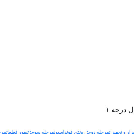
 درجه ۱
زار و تجهیزات
مرحله دوم: ریختن فونداسیون
مرحله سوم: تیفور قطعات
مرح