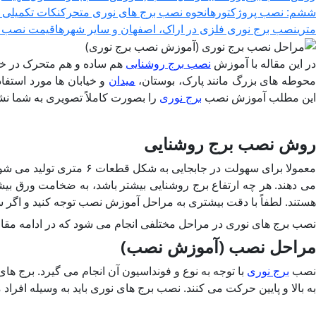
ششم: نصب پروژکتورها
نحوه نصب برج های نوری متحرک
نکات تکمیلی 
متری
نصب برج نوری فلزی در اراک، اصفهان و سایر شهرها
قیمت نصب بر
ر این مقاله با آموزش
نصب برج روشنایی
هم ساده و هم متحرک در خ
حوطه های بزرگ مانند پارک، بوستان،
میدان
و خیابان ها مورد استفاد
این مطلب آموزش نصب
برج نوری
را بصورت کاملاً تصویری به شما نشا
روش نصب برج روشنایی
معمولا برای سهولت در ج
می دهند. هر چه ارتفاع برج روشنایی بیشتر باشد، به ضخامت ورق بیش
هستند. لطفاً با دقت بیشتری به مراحل آموزش نصب توجه کنید و اگر سوال
نصب برج های نوری در مراحل مختلفی انجام می شود که در ادامه مقا
مراحل نصب (آموزش نصب)
نصب
برج نوری
با توجه به نوع و فونداسیون آن انجام می گیرد. برج ها
به بالا و پایین حرکت می کنند. نصب برج های نوری باید به وسیله اف