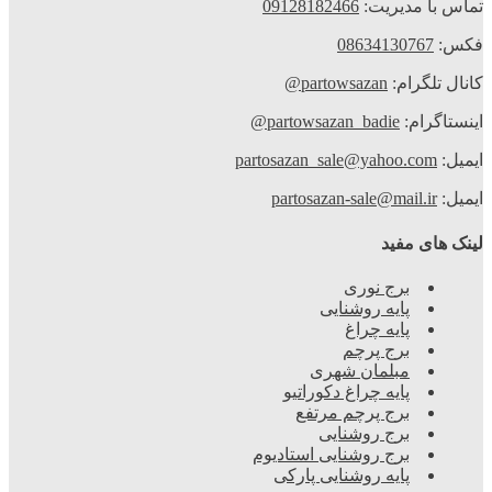
تماس با مدیریت:
09128182466
فکس:
08634130767
کانال تلگرام:
partowsazan@
اینستاگرام:
partowsazan_badie@
ایمیل:
partosazan_sale@yahoo.com
ایمیل:
partosazan-sale@mail.ir
لینک های مفید
برج نوری
پایه روشنایی
پایه چراغ
برج پرچم
مبلمان شهری
پایه چراغ دکوراتیو
برج پرچم مرتفع
برج روشنایی
برج روشنایی استادیوم
پایه روشنایی پارکی