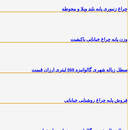
چراغ زنبوری پایه بلند ویلا و محوطه
وزن پایه چراغ خیابانی باکیفیت
سطل زباله شهری گالوانیزه 660 لیتری ارزان قیمت
فروش پایه چراغ روشنایی خیابانی