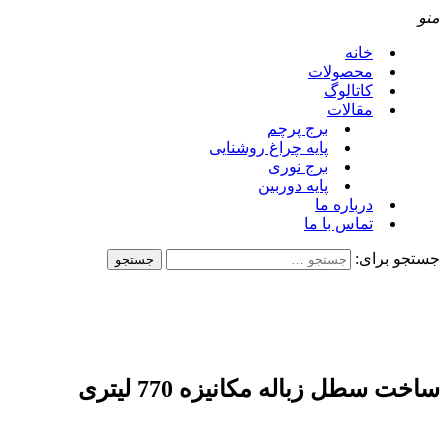
منو
خانه
محصولات
کاتالوگ
مقالات
برج پرچم
پایه چراغ روشنایی
برج نوری
پایه دوربین
درباره ما
تماس با ما
جستجو برای:
ساخت سطل زباله مکانیزه 770 لیتری