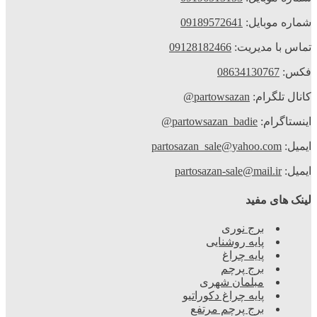
شماره موبایل:
09189572641
تماس با مدیریت:
09128182466
فکس:
08634130767
کانال تلگرام:
partowsazan@
اینستاگرام:
partowsazan_badie@
ایمیل:
partosazan_sale@yahoo.com
ایمیل:
partosazan-sale@mail.ir
لینک های مفید
برج نوری
پایه روشنایی
پایه چراغ
برج پرچم
مبلمان شهری
پایه چراغ دکوراتیو
برج پرچم مرتفع