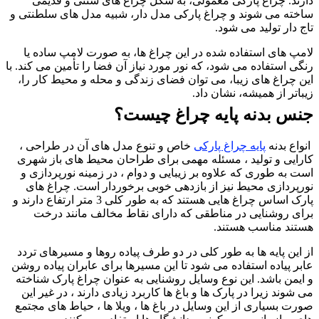
ارند‌. چراغ پارکی معمولی، به شکل چراغ های سنتی و قدیمی
اخته می شوند و چراغ پارکی مدل دار، شبیه مدل های سلطنتی و
اج دار تولید می شود.
امپ های استفاده شده در این چراغ ها، به صورت لامپ ساده یا
نگی استفاده می شود، که نور مورد نیاز آن فضا را تأمین می کند. با
ین چراغ های زیبا، می توان فضای زندگی و محله و محیط کار را،
یباتر از همیشه، نشان داد.
نس بدنه پایه چراغ چیست؟
نواع بدنه
پایه چراغ پارکی
خاص و تنوع مدل های آن در طراحی ،
ارایی و تولید ، مسئله مهمی برای طراحان محیط های باز شهری
ست به طوری که علاوه بر زیبایی و دوام ، در زمینه نورپردازی و
ورپردازی محیط نیز از بازدهی خوبی برخوردار است. چراغ های
پارک اساس چراغ هایی هستند که به طور کلی 3 متر ارتفاع دارند و
رای روشنایی در مناطقی که دارای نقاط مخالف مانند درخت
ستند مناسب هستند.
ز این پایه ها به طور کلی در دو طرف پیاده روها و مسیرهای تردد
ابر پیاده استفاده می شود تا این مسیرها برای عابران پیاده روشن
 ایمن باشد. این نوع وسایل روشنایی به عنوان چراغ پارک شناخته
ی شوند زیرا در پارک ها و باغ ها کاربرد زیادی دارند ، در غیر این
ورت بسیاری از این وسایل در باغ ها ، ویلا ها ، حیاط های مجتمع