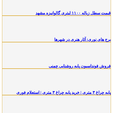
یمت سطل زباله ۱۱۰۰ لیتری گالوانیزه مشهد
رج های نوری: آثار هنری در شهرها
روش فونداسیون پایه روشنایی چمنی
ایه چراغ ۳ متری | خرید پایه چراغ ۳ متری | استعلام فوری