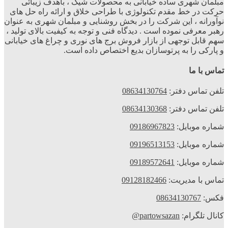
بلمان شهری ساده خیابانی به محصولات شیک ، باهدف زیبائی
رکت در خط مقدم تکنولوژی با طراحی خلاق و ارائه راه حل های
وآورانه ، این شرکت را در بخش روشنایی و مبلمان شهری به عنوان
هبر معرفی نموده است . دیدگاه فنی و توجه به کیفیت بالای تولید ،
هم قابل توجهی از بازار فروش برج های نوری و چراغ های خیابانی
 پارکی را به پرتوسازان بدیع اختصاص داده است.
ماس با ما
لفن تماس دفتر:
08634130764
لفن تماس دفتر:
08634130368
ماره موبایل:
09186967823
ماره موبایل:
09196513153
ماره موبایل:
09189572641
ماس با مدیریت:
09128182466
کس:
08634130767
انال تلگرام:
partowsazan@