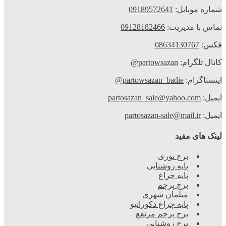
شماره موبایل:
09189572641
تماس با مدیریت:
09128182466
فکس:
08634130767
کانال تلگرام:
partowsazan@
اینستاگرام:
partowsazan_badie@
ایمیل:
partosazan_sale@yahoo.com
ایمیل:
partosazan-sale@mail.ir
لینک های مفید
برج نوری
پایه روشنایی
پایه چراغ
برج پرچم
مبلمان شهری
پایه چراغ دکوراتیو
برج پرچم مرتفع
برج روشنایی