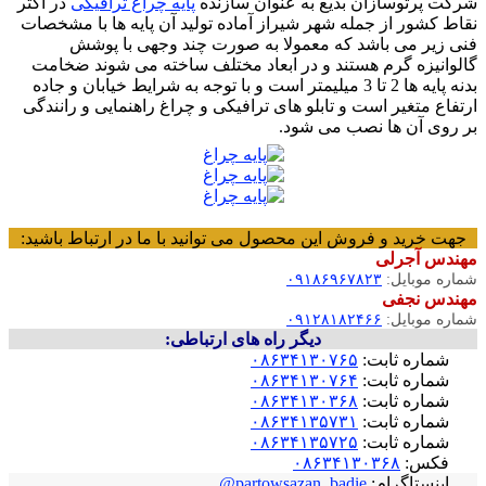
شرکت پرتوسازان بدیع به عنوان سازنده
پایه چراغ ترافیکی
در اکثر
نقاط کشور از جمله شهر شیراز آماده تولید آن پایه ها با مشخصات
فنی زیر می باشد که معمولا به صورت چند وجهی با پوشش
گالوانیزه گرم هستند و در ابعاد مختلف ساخته می شوند ضخامت
بدنه پایه ها 2 تا 3 میلیمتر است و با توجه به شرایط خیابان و جاده
ارتفاع متغیر است و تابلو های ترافیکی و چراغ راهنمایی و رانندگی
بر روی آن ها نصب می شود.
جهت خرید و فروش این محصول می توانید با ما در ارتباط باشید:
مهندس آجرلی
شماره موبایل:
۰۹۱۸۶۹۶۷۸۲۳
مهندس نجفی
شماره موبایل:
۰۹۱۲۸۱۸۲۴۶۶
دیگر راه های ارتباطی:
شماره ثابت:
۰۸۶۳۴۱۳۰۷۶۵
شماره ثابت:
۰۸۶۳۴۱۳۰۷۶۴
شماره ثابت:
۰۸۶۳۴۱۳۰۳۶۸
شماره ثابت:
۰۸۶۳۴۱۳۵۷۳۱
شماره ثابت:
۰۸۶۳۴۱۳۵۷۲۵
فکس:
۰۸۶۳۴۱۳۰۳۶۸
اینستاگرام:
partowsazan_badie@