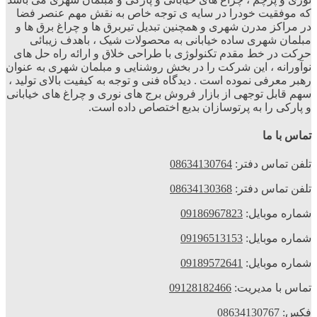
 موفقیت خودرا در سایه ی توجه خاص به نقش مهم عنصر فضا
 مراکز مدرن شهری و همچنین تبدیل تیربرق ها و چراغ برق ها و
لمان شهری ساده خیابانی به محصولات شیک ، باهدف زیبائی
کت در خط مقدم تکنولوژی با طراحی خلاق و ارائه راه حل های
آورانه ، این شرکت را در بخش روشنایی و مبلمان شهری به عنوان
بر معرفی نموده است . دیدگاه فنی و توجه به کیفیت بالای تولید ،
م قابل توجهی از بازار فروش برج های نوری و چراغ های خیابانی
پارکی را به پرتوسازان بدیع اختصاص داده است.
اس با ما
فن تماس دفتر:
08634130764
فن تماس دفتر:
08634130368
اره موبایل:
09186967823
اره موبایل:
09196513153
اره موبایل:
09189572641
اس با مدیریت:
09128182466
س:
08634130767