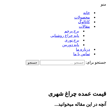
نو
خانه
محصولات
کاتالوگ
مقالات
برج پرچم
پایه چراغ روشنایی
برج نوری
پایه دوربین
درباره ما
تماس با ما
ستجو برای:
یمت عمده چراغ شهری
نچه در این مقاله میخوانید...