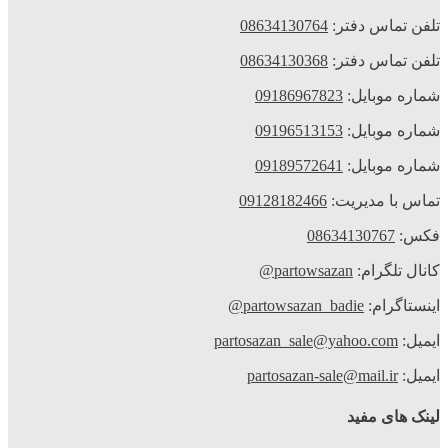
لفن تماس دفتر:
08634130764
لفن تماس دفتر:
08634130368
ماره موبایل:
09186967823
ماره موبایل:
09196513153
ماره موبایل:
09189572641
ماس با مدیریت:
09128182466
کس:
08634130767
انال تلگرام:
partowsazan@
ینستاگرام:
partowsazan_badie@
یمیل:
partosazan_sale@yahoo.com
یمیل:
partosazan-sale@mail.ir
ینک های مفید