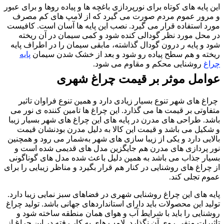
ین پایه های کوتاه برای نورپردازی باغچه ها و پیاده روها و برای عبور
 مرور عموم مردم صورت می گیرد که از لامپ های کم مصرف
ورد استفاده قرار می گیرد. نصب این پایه ها آسان است. کافیست
ر محل مورد نظر گودالی کنده شود و کمی سیمان در آن ریخته
ود و پایه ر درون گودال گذاشته، مابقی سیمان را در اطراف پایه
یخته و هم سطح پیاده رو شود و بعد از خشک شدن سیمان
پایه
راغ
روشنایی محکم و مقاوم می شود.
وامل موثر بر قیمت چراغ شهری
راغ های شهر تنوع بسیار زیادی دارد و همین تنوع فراوان تاثیر
تفاوتی بر قیمت ها می گذارد. این چراغ ها تامین کننده ی نور می
اشد. طراحی های مدرن در پایه های این چراغ های شهر بسیار زیبا
 شکیل می باشد و قیمت این کالا به دلیل مدرن بودنشان قیمت
الایی دارد و یکی از زیبا سازی های شهر به‌شمار می رود و همچنین
ور پردازی های مدرن هم جایگزین مدل های قدیمی شده است و
سیار جذاب می باشد به همین دلیل باعث شده مدل های گوناگونی
ز چراغ های روشنایی در کنار هم قرار بگیرد و مناظر زیبایی را برای
موم تجلی کند.
ایه های این چراغ روشنایی شهری در فضاهای سبز نمایی زیبا دارد.
ولید این محصولات باید دارای استانداردهای جهانی باشد. تولید چراغ
وشنایی را باید با شرایط آب و هوای همان منطقه ساخته شود و
اثیرات منفی روی آن نگذارد. لامپ های به کار رفته در این چراغ از