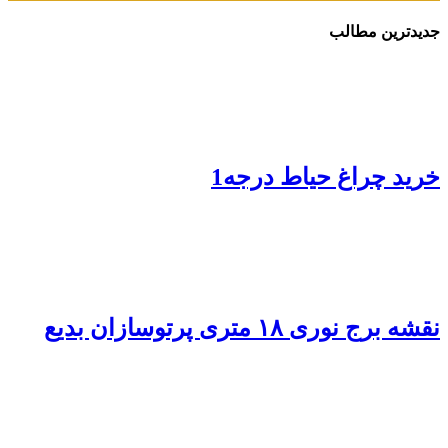
دیدترین مطالب
رید چراغ حیاط درجه1
قشه برج نوری ۱۸ متری پرتوسازان بدیع