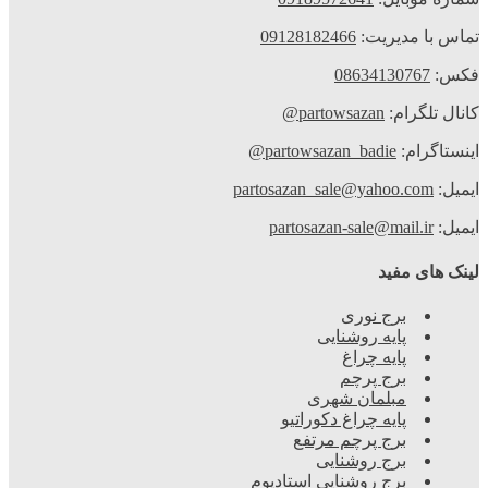
ماس با مدیریت:
09128182466
کس:
08634130767
انال تلگرام:
partowsazan@
ینستاگرام:
partowsazan_badie@
یمیل:
partosazan_sale@yahoo.com
یمیل:
partosazan-sale@mail.ir
ینک های مفید
برج نوری
پایه روشنایی
پایه چراغ
برج پرچم
مبلمان شهری
پایه چراغ دکوراتیو
برج پرچم مرتفع
برج روشنایی
برج روشنایی استادیوم