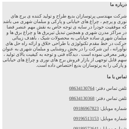
رباره ما
رکت مهندسی پرتوسازان بدیع طراح و تولید کننده ی برج های
وری و پرچم ، چراغ های خیابانی و پارکی و مبلمان شهری می باشد
ه موفقیت خودرا در سایه ی توجه خاص به نقش مهم عنصر فضا
ر مراکز مدرن شهری و همچنین تبدیل تیربرق ها و چراغ برق ها و
بلمان شهری ساده خیابانی به محصولات شیک ، باهدف زیبائی
رکت در خط مقدم تکنولوژی با طراحی خلاق و ارائه راه حل های
وآورانه ، این شرکت را در بخش روشنایی و مبلمان شهری به عنوان
هبر معرفی نموده است . دیدگاه فنی و توجه به کیفیت بالای تولید ،
هم قابل توجهی از بازار فروش برج های نوری و چراغ های خیابانی
 پارکی را به پرتوسازان بدیع اختصاص داده است.
ماس با ما
لفن تماس دفتر:
08634130764
لفن تماس دفتر:
08634130368
ماره موبایل:
09186967823
ماره موبایل:
09196513153
ماره موبایل:
09189572641