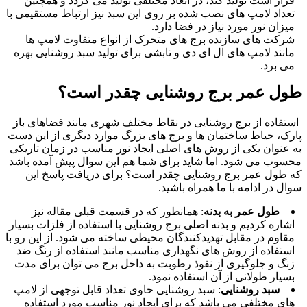
قرار است تولید کند، در ابعاد مختلفی تولید می گردد و همچنین
تعداد لامپ های نصب شده بر روی این سبد نیز ارتباط مستقیمی با
میزان نور مورد نیاز در فضا دارد.
شرکت های سازنده برج های متحرک از انواع متفاوت لامپ ها
مانند لامپ های ال ای دی و تابشی برای تولید سبد روشنایی بهره
می برد.
ول عمر برج روشنایی چقدر است؟
ستفاده از برج روشنایی در نقاط مختلف شهری مانند فضاهای باز
ارک، حیاط ساختمان ها و برج های بزرگ موارد دیگری از این دست
ه عنوان یکی از روش‌ های اصلی ایجاد نور مناسب در زمان تاریکی
حسوب می شود. اما شاید برای شما هم این سوال پیش آمده باشد
ه طول عمر برج روشنایی چقدر است؟ برای دریافت پاسخ این
وال در ادامه با ما همراه باشید.
طول عمر به بدنه
: همانطور که در قسمت قبلی مقاله نیز
اشاره کردیم و بدنه اصلی برج روشنایی با استفاده از فلزات بسیار
مقاوم در مقابل تهدیدکنندگان محیطی ساخته می شود. از این رو با
استفاده از روش های نگهداری مناسب مانند استفاده از رنگ ضد
زنگ و جلوگیری از نفوذ رطوبت به داخل برج می توان برای مدت
بسیار طولانی از آن استفاده نمود.
سبد روشنایی
: سبد روشنایی حاوی تعداد قابل توجهی از لامپ
های مختلفی می باشد که برای ایجاد نور مناسب مورد استفاده