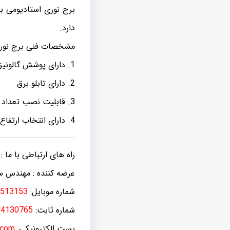
برج نوری استادیومی به
دارد.
مشخصات فنی برج نوری
1. دارای پوشش گالونیزه گرم
2. دارای تابلو برق
3. قابلیت نصب تعداد زیاد پرژکتور
4. دارای انتخاب ارتفاع دلخواه برج
راه های ارتباطی با ما :
عرضه کننده : مهندس 
شماره موبایل:
513153
شماره ثابت:
34130765
پست الکترونیکی:
.com