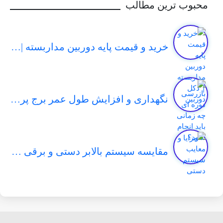
محبوب ترین مطالب
خرید و قیمت پایه دوربین مداربسته | دکل دوربین
نگهداری و افزایش طول عمر برج پرچم
مقایسه سیستم بالابر دستی و برقی در برج پرچم