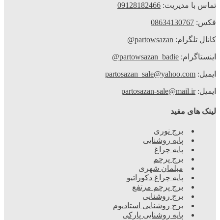
تماس با مدیریت:
09128182466
فکس:
08634130767
کانال تلگرام:
partowsazan@
اینستاگرام:
partowsazan_badie@
ایمیل:
partosazan_sale@yahoo.com
ایمیل:
partosazan-sale@mail.ir
لینک های مفید
برج نوری
پایه روشنایی
پایه چراغ
برج پرچم
مبلمان شهری
پایه چراغ دکوراتیو
برج پرچم مرتفع
برج روشنایی
برج روشنایی استادیوم
پایه روشنایی پارکی