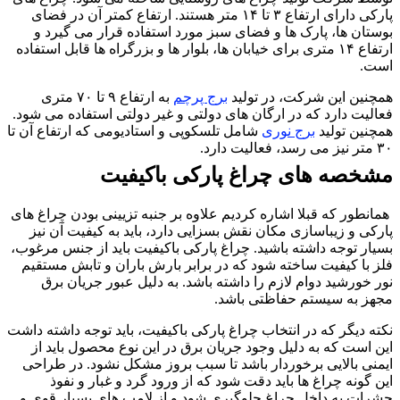
پارکی دارای ارتفاع ۳ تا ۱۴ متر هستند. ارتفاع کمتر آن در فضای
وستان ها، پارک ها و فضای سبز مورد استفاده قرار می گیرد و
ارتفاع ۱۴ متری برای خیابان ها، بلوار ها و بزرگراه ها قابل استفاده
ست.
مچنین این شرکت، در تولید
برج پرچم
به ارتفاع ۹ تا ۷۰ متری
عالیت دارد که در ارگان های دولتی و غیر دولتی استفاده می شود.
مچنین تولید
برج نوری
شامل تلسکوپی و استادیومی که ارتفاع آن تا
تر نیز می رسد، فعالیت دارد.
شخصه های چراغ پارکی باکیفیت
مانطور که قبلا اشاره کردیم علاوه بر جنبه تزیینی بودن چراغ های
ارکی و زیباسازی مکان نقش بسزایی دارد، باید به کیفیت آن نیز
سیار توجه داشته باشید. چراغ پارکی باکیفیت باید از جنس مرغوب،
لز با کیفیت ساخته شود که در برابر بارش باران و تابش مستقیم
ور خورشید دوام لازم را داشته باشد. به دلیل عبور جریان برق
جهز به سیستم حفاظتی باشد.
کته دیگر که در انتخاب چراغ پارکی باکیفیت، باید توجه داشته داشت
ین است که به دلیل وجود جریان برق در این نوع محصول باید از
یمنی بالایی برخوردار باشد تا سبب بروز مشکل نشود. در طراحی
ین گونه چراغ ها باید‌ دقت شود که از ورود گرد و غبار و نفوذ
شرات به داخل چراغ جلوگیری شود و از لامپ های بسیار قوی و