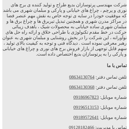
رکت مهندسی پرتوسازان بدیع طراح و تولید کننده ی برج های
وری و پرچم ، چراغ های خیابانی و پارکی و مبلمان شهری می باشد
ه موفقیت خودرا در سایه ی توجه خاص به نقش مهم عنصر فضا
ر مراکز مدرن شهری و همچنین تبدیل تیربرق ها و چراغ برق ها و
بلمان شهری ساده خیابانی به محصولات شیک ، باهدف زیبائی
رکت در خط مقدم تکنولوژی با طراحی خلاق و ارائه راه حل های
وآورانه ، این شرکت را در بخش روشنایی و مبلمان شهری به عنوان
هبر معرفی نموده است . دیدگاه فنی و توجه به کیفیت بالای تولید ،
هم قابل توجهی از بازار فروش برج های نوری و چراغ های خیابانی
 پارکی را به پرتوسازان بدیع اختصاص داده است.
ماس با ما
لفن تماس دفتر:
08634130764
لفن تماس دفتر:
08634130368
ماره موبایل:
09186967823
ماره موبایل:
09196513153
ماره موبایل:
09189572641
ماس با مدیریت:
09128182466