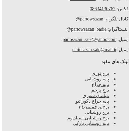
کس:
08634130767
انال تلگرام:
partowsazan@
ینستاگرام:
partowsazan_badie@
یمیل:
partosazan_sale@yahoo.com
یمیل:
partosazan-sale@mail.ir
ینک های مفید
برج نوری
پایه روشنایی
پایه چراغ
برج پرچم
مبلمان شهری
پایه چراغ دکوراتیو
برج پرچم مرتفع
برج روشنایی
برج روشنایی استادیوم
پایه روشنایی پارکی