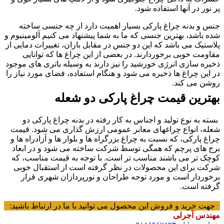
ر نور در آنها استفاده شود.
نس و بدنه چراغ پارکی بسیار اهمیت دارد از چه جنسی ساخته
ده باشد، بهترین جنسی که ما به شما پیشنهاد می کنیم آلومینیوم و
لاستیک می باشد که این دو جنس در مقابل باران، تغییرات دمایی از
قاومت خوبی برخوردارند. در بعضی از این چراغ ها که توانایی
خیره سازی انرژی خورشید را نیز دارند به وسیله باتری های موجود
ر این چراغ ها ذخیره می شود و هنگام استفاده، فضای مورد نیاز را
وشن می کند.
هترین قیمت چراغ پارکی دو شعله
سته به نوع تولید و اجناس به کار رفته در بدنه چراغ پارکی دو
عله، انواع چراغهای معابر عمومی ارزش گذاری می شود. قیمت
راغ پارکی، که نسبت به چراغ بزرگراه‌ ها و بلوار ها و آزادراه ها و
رج های پرچم که همگی توسط شرکت ساخته می شود و در ابعاد
وچک تر می باشند مناسب تر است. با توجه به قیمت مناسب، که
رکت برای این محصولات در نظر گرفته است از استقبال خوبی
رخوردار است و مورد توجه طراحان و نورپردازان شهری قرار
رفته است.
جهت خرید و فروش این محصول می توانید با ما در ارتباط باشید:
هندس آجرلی