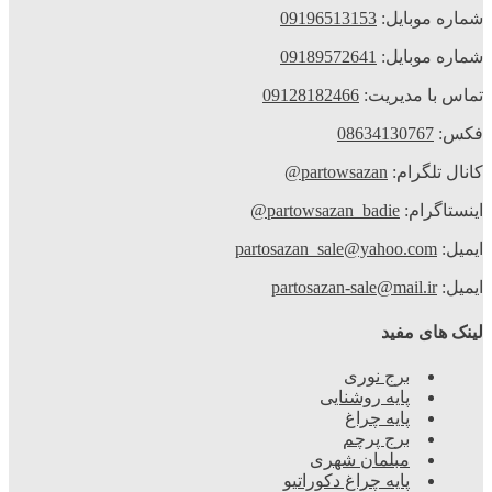
شماره موبایل:
09196513153
شماره موبایل:
09189572641
تماس با مدیریت:
09128182466
فکس:
08634130767
کانال تلگرام:
partowsazan@
اینستاگرام:
partowsazan_badie@
ایمیل:
partosazan_sale@yahoo.com
ایمیل:
partosazan-sale@mail.ir
لینک های مفید
برج نوری
پایه روشنایی
پایه چراغ
برج پرچم
مبلمان شهری
پایه چراغ دکوراتیو